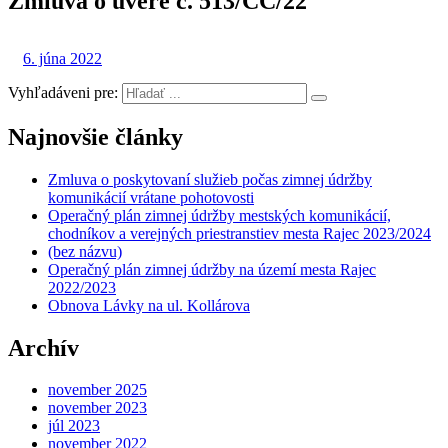
Zmluva o úvere č. 513/CC/22
6. júna 2022
Vyhľadáveni pre:
Najnovšie články
Zmluva o poskytovaní služieb počas zimnej údržby
komunikácií vrátane pohotovosti
Operačný plán zimnej údržby mestských komunikácií,
chodníkov a verejných priestranstiev mesta Rajec 2023/2024
(bez názvu)
Operačný plán zimnej údržby na území mesta Rajec
2022/2023
Obnova Lávky na ul. Kollárova
Archív
november 2025
november 2023
júl 2023
november 2022