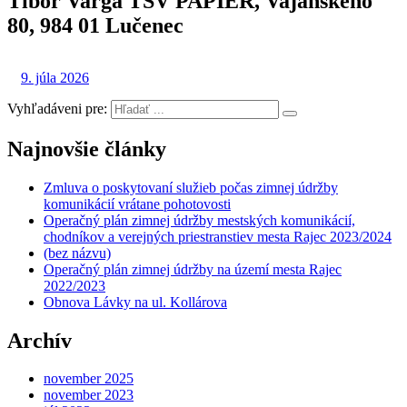
Tibor Varga TSV PAPIER, Vajanského
80, 984 01 Lučenec
9. júla 2026
Vyhľadáveni pre:
Najnovšie články
Zmluva o poskytovaní služieb počas zimnej údržby
komunikácií vrátane pohotovosti
Operačný plán zimnej údržby mestských komunikácií,
chodníkov a verejných priestranstiev mesta Rajec 2023/2024
(bez názvu)
Operačný plán zimnej údržby na území mesta Rajec
2022/2023
Obnova Lávky na ul. Kollárova
Archív
november 2025
november 2023