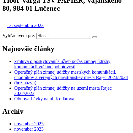
Tibor Varga TSV PAPIER, Vajanského
80, 984 01 Lučenec
13. septembra 2023
Vyhľadáveni pre:
Najnovšie články
Zmluva o poskytovaní služieb počas zimnej údržby
komunikácií vrátane pohotovosti
Operačný plán zimnej údržby mestských komunikácií,
chodníkov a verejných priestranstiev mesta Rajec 2023/2024
(bez názvu)
Operačný plán zimnej údržby na území mesta Rajec
2022/2023
Obnova Lávky na ul. Kollárova
Archív
november 2025
november 2023