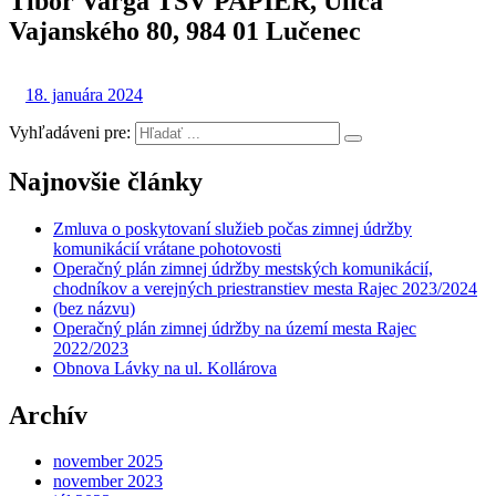
Tibor Varga TSV PAPIER, Ulica
Vajanského 80, 984 01 Lučenec
18. januára 2024
Vyhľadáveni pre:
Najnovšie články
Zmluva o poskytovaní služieb počas zimnej údržby
komunikácií vrátane pohotovosti
Operačný plán zimnej údržby mestských komunikácií,
chodníkov a verejných priestranstiev mesta Rajec 2023/2024
(bez názvu)
Operačný plán zimnej údržby na území mesta Rajec
2022/2023
Obnova Lávky na ul. Kollárova
Archív
november 2025
november 2023