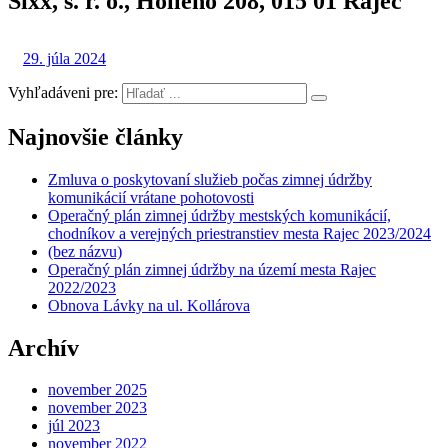
Sixx, s. r. o., Hollého 208, 015 01 Rajec
29. júla 2024
Vyhľadáveni pre:
Najnovšie články
Zmluva o poskytovaní služieb počas zimnej údržby
komunikácií vrátane pohotovosti
Operačný plán zimnej údržby mestských komunikácií,
chodníkov a verejných priestranstiev mesta Rajec 2023/2024
(bez názvu)
Operačný plán zimnej údržby na území mesta Rajec
2022/2023
Obnova Lávky na ul. Kollárova
Archív
november 2025
november 2023
júl 2023
november 2022