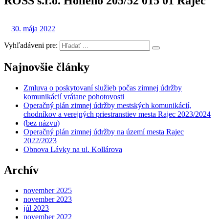
ROSS s.r.o. Hollého 205/52 015 01 Rajec
30. mája 2022
Vyhľadáveni pre:
Najnovšie články
Zmluva o poskytovaní služieb počas zimnej údržby
komunikácií vrátane pohotovosti
Operačný plán zimnej údržby mestských komunikácií,
chodníkov a verejných priestranstiev mesta Rajec 2023/2024
(bez názvu)
Operačný plán zimnej údržby na území mesta Rajec
2022/2023
Obnova Lávky na ul. Kollárova
Archív
november 2025
november 2023
júl 2023
november 2022