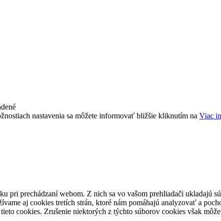
adené
žnostiach nastavenia sa môžete informovať bližšie kliknutím na
Viac i
ku pri prechádzaní webom. Z nich sa vo vašom prehliadači ukladajú súb
ívame aj cookies tretích strán, ktoré nám pomáhajú analyzovať a pocho
tieto cookies. Zrušenie niektorých z týchto súborov cookies však môže 