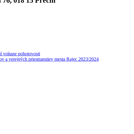
76, 018 15 Prečin
í vrátane pohotovosti
v a verejných priestranstiev mesta Rajec 2023/2024