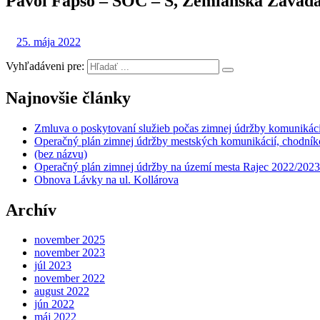
Pavol Fapšo – SOČ – S, Zemianska Závada 
25. mája 2022
Vyhľadáveni pre:
Najnovšie články
Zmluva o poskytovaní služieb počas zimnej údržby komunikáci
Operačný plán zimnej údržby mestských komunikácií, chodníko
(bez názvu)
Operačný plán zimnej údržby na území mesta Rajec 2022/2023
Obnova Lávky na ul. Kollárova
Archív
november 2025
november 2023
júl 2023
november 2022
august 2022
jún 2022
máj 2022