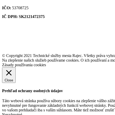
IČO:
53708725
IČ DPH: SK2121472375
© Copyright 2021 Technické služby mesta Rajec. Všetky práva vyhr
Na zlepšenie našich služieb používame cookies. O ich používaní a mo
Zásady používania cookies
Close
Prehľad ochrany osobných údajov
Táto webová stránka používa súbory cookies na zlepšenie vášho zážit
nevyhnutné pre fungovanie základných funkcií webovej stránky. Použ
vo vašom prehliadači iba s vaším súhlasom. Máte tiež možnosť zrušiť 
Nevyhnutné