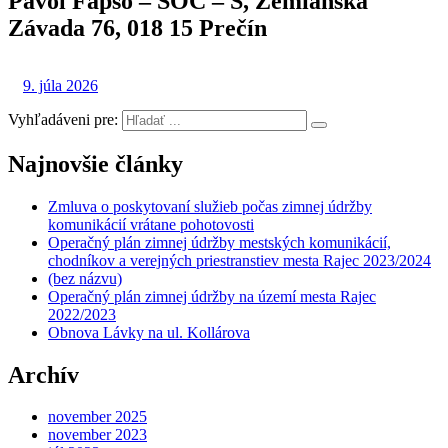
Pavol Fapšo – SOČ – S, Zemianska
Závada 76, 018 15 Prečín
9. júla 2026
Vyhľadáveni pre:
Najnovšie články
Zmluva o poskytovaní služieb počas zimnej údržby
komunikácií vrátane pohotovosti
Operačný plán zimnej údržby mestských komunikácií,
chodníkov a verejných priestranstiev mesta Rajec 2023/2024
(bez názvu)
Operačný plán zimnej údržby na území mesta Rajec
2022/2023
Obnova Lávky na ul. Kollárova
Archív
november 2025
november 2023