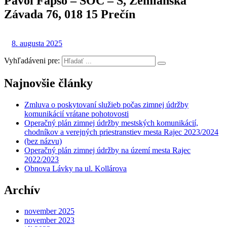
Pavol Fapšo – SOČ – S, Zemianska
Závada 76, 018 15 Prečín
8. augusta 2025
Vyhľadáveni pre:
Najnovšie články
Zmluva o poskytovaní služieb počas zimnej údržby
komunikácií vrátane pohotovosti
Operačný plán zimnej údržby mestských komunikácií,
chodníkov a verejných priestranstiev mesta Rajec 2023/2024
(bez názvu)
Operačný plán zimnej údržby na území mesta Rajec
2022/2023
Obnova Lávky na ul. Kollárova
Archív
november 2025
november 2023