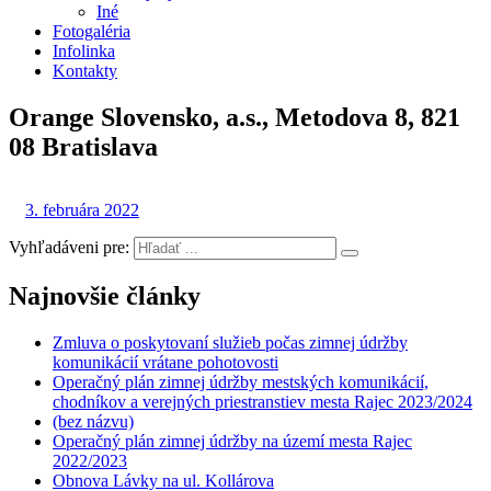
Iné
Fotogaléria
Infolinka
Kontakty
Orange Slovensko, a.s., Metodova 8, 821
08 Bratislava
3. februára 2022
Vyhľadáveni pre:
Najnovšie články
Zmluva o poskytovaní služieb počas zimnej údržby
komunikácií vrátane pohotovosti
Operačný plán zimnej údržby mestských komunikácií,
chodníkov a verejných priestranstiev mesta Rajec 2023/2024
(bez názvu)
Operačný plán zimnej údržby na území mesta Rajec
2022/2023
Obnova Lávky na ul. Kollárova