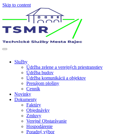
Skip to content
Len ďalšia WordPress stránka
Technické služby mesta Rajec
Služby
Údržba zelene a verejných priestranstiev
Údržba budov
Údržba komunikácii a objektov
Prenájom plošiny
Cenník
Novinky
Dokumenty
Faktúry
Objednávky
Zmluvy
Verejné Obstarávanie
Hospodárenie
Poradný výbor