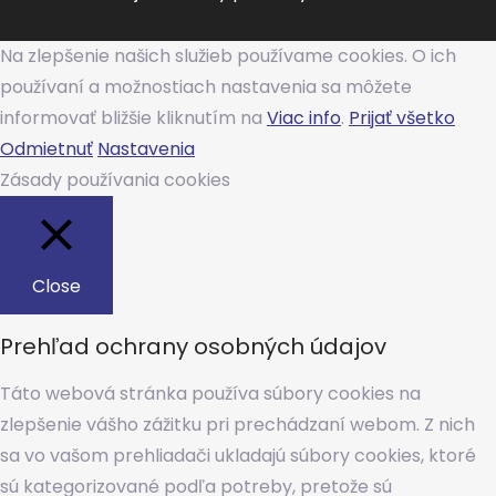
Na zlepšenie našich služieb používame cookies. O ich
používaní a možnostiach nastavenia sa môžete
informovať bližšie kliknutím na
Viac info
.
Prijať všetko
Odmietnuť
Nastavenia
Zásady používania cookies
Close
Prehľad ochrany osobných údajov
Táto webová stránka používa súbory cookies na
zlepšenie vášho zážitku pri prechádzaní webom. Z nich
sa vo vašom prehliadači ukladajú súbory cookies, ktoré
sú kategorizované podľa potreby, pretože sú