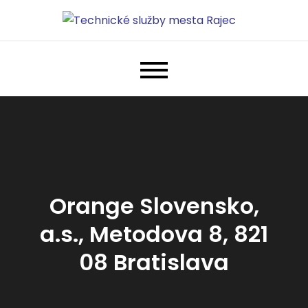
Skip
to
Technické služby mesta Rajec
Len ďalšia WordPress stránka
content
Orange Slovensko,
a.s., Metodova 8, 821
08 Bratislava