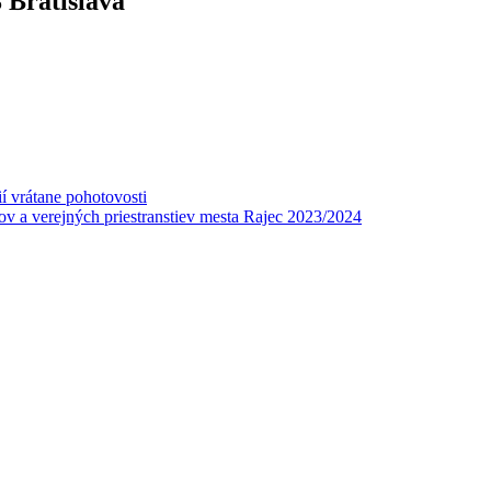
 Bratislava
í vrátane pohotovosti
v a verejných priestranstiev mesta Rajec 2023/2024