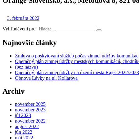
Orange Slovensko, a.s., Metodova 8, 821 08
3. februára 2022
Vyhľadáveni pre:
Najnovšie články
Zmluva o poskytovaní služieb počas zimnej údržby komunikáci
Operačný plán zimnej údržby mestských komunikácií, chodníko
(bez názvu)
Operačný plán zimnej údržby na území mesta Rajec 2022/2023
Obnova Lávky na ul. Kollárova
Archív
november 2025
november 2023
júl 2023
november 2022
august 2022
jún 2022
máj 2022