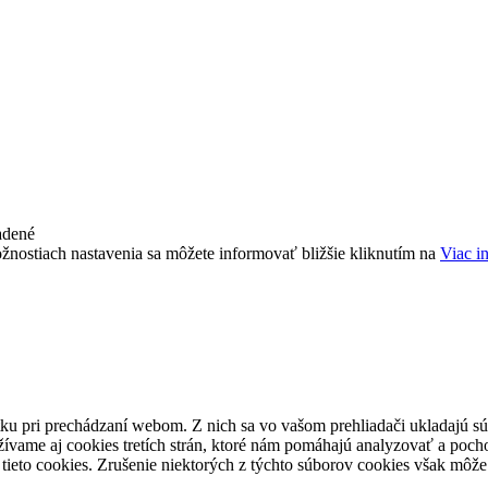
adené
žnostiach nastavenia sa môžete informovať bližšie kliknutím na
Viac i
ku pri prechádzaní webom. Z nich sa vo vašom prehliadači ukladajú súb
ívame aj cookies tretích strán, ktoré nám pomáhajú analyzovať a pocho
tieto cookies. Zrušenie niektorých z týchto súborov cookies však môže 