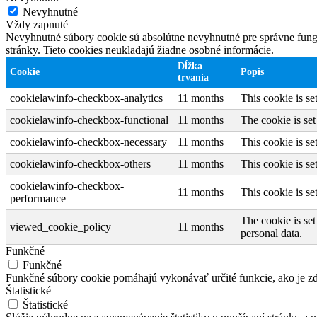
Nevyhnutné
Vždy zapnuté
Nevyhnutné súbory cookie sú absolútne nevyhnutné pre správne fungo
stránky. Tieto cookies neukladajú žiadne osobné informácie.
Dĺžka
Cookie
Popis
trvania
cookielawinfo-checkbox-analytics
11 months
This cookie is s
cookielawinfo-checkbox-functional
11 months
The cookie is se
cookielawinfo-checkbox-necessary
11 months
This cookie is s
cookielawinfo-checkbox-others
11 months
This cookie is s
cookielawinfo-checkbox-
11 months
This cookie is s
performance
The cookie is set
viewed_cookie_policy
11 months
personal data.
Funkčné
Funkčné
Funkčné súbory cookie pomáhajú vykonávať určité funkcie, ako je zdi
Štatistické
Štatistické