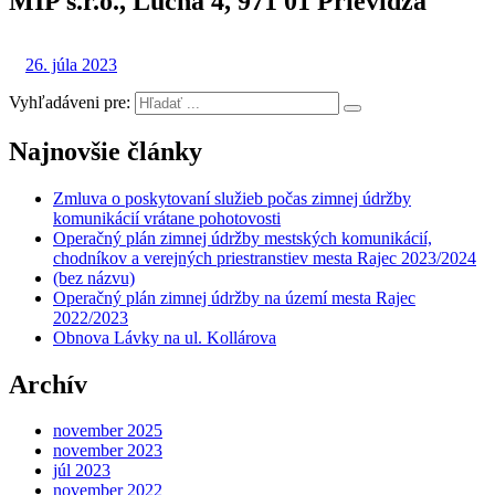
MIP s.r.o., Lúčna 4, 971 01 Prievidza
26. júla 2023
Vyhľadáveni pre:
Najnovšie články
Zmluva o poskytovaní služieb počas zimnej údržby
komunikácií vrátane pohotovosti
Operačný plán zimnej údržby mestských komunikácií,
chodníkov a verejných priestranstiev mesta Rajec 2023/2024
(bez názvu)
Operačný plán zimnej údržby na území mesta Rajec
2022/2023
Obnova Lávky na ul. Kollárova
Archív
november 2025
november 2023
júl 2023
november 2022