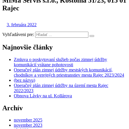
MiMa Servis s.r.o., Kostolná 51/23, 015 01
Rajec
3. februára 2022
Vyhľadáveni pre:
Najnovšie články
Zmluva o poskytovaní služieb počas zimnej údržby
komunikácií vrátane pohotovosti
Operačný plán zimnej údržby mestských komunikácií,
chodníkov a verejných priestranstiev mesta Rajec 2023/2024
(bez názvu)
Operačný plán zimnej údržby na území mesta Rajec
2022/2023
Obnova Lávky na ul. Kollárova
Archív
november 2025
november 2023