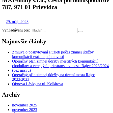
MAT-obaly s.r.o., Cesta poľnohospodárov
787, 971 01 Prievidza
29. mája 2023
Vyhľadáveni pre:
Najnovšie články
Zmluva o poskytovaní služieb počas zimnej údržby
komunikácií vrátane pohotovosti
Operačný plán zimnej údržby mestských komunikácií,
chodníkov a verejných priestranstiev mesta Rajec 2023/2024
(bez názvu)
Operačný plán zimnej údržby na území mesta Rajec
2022/2023
Obnova Lávky na ul. Kollárova
Archív
november 2025
november 2023