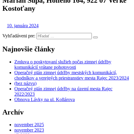
Marián Šupa, Hollého 164, 922 07 Veľké
Kostoťany
10. januára 2024
Vyhľadáveni pre:
Najnovšie články
Zmluva o poskytovaní služieb počas zimnej údržby
komunikácií vrátane pohotovosti
Operačný plán zimnej údržby mestských komunikácií,
chodníkov a verejných priestranstiev mesta Rajec 2023/2024
(bez názvu)
Operačný plán zimnej údržby na území mesta Rajec
2022/2023
Obnova Lávky na ul. Kollárova
Archív
november 2025
november 2023