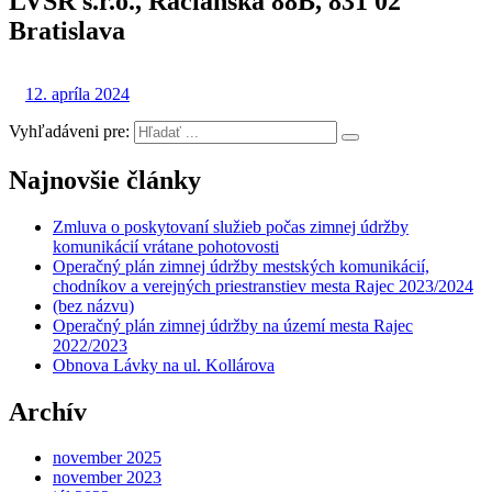
LVSR s.r.o., Račianska 88B, 831 02
Bratislava
12. apríla 2024
Vyhľadáveni pre:
Najnovšie články
Zmluva o poskytovaní služieb počas zimnej údržby
komunikácií vrátane pohotovosti
Operačný plán zimnej údržby mestských komunikácií,
chodníkov a verejných priestranstiev mesta Rajec 2023/2024
(bez názvu)
Operačný plán zimnej údržby na území mesta Rajec
2022/2023
Obnova Lávky na ul. Kollárova
Archív
november 2025
november 2023