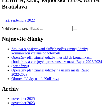
ĽUBICA, s.r.o., Vajnorska 131/A, 831 04
Bratislava
22. septembra 2022
Vyhľadáveni pre:
Najnovšie články
Zmluva o poskytovaní služieb počas zimnej údržby
komunikácií vrátane pohotovosti
Operačný plán zimnej údržby mestských komunikácií,
chodníkov a verejných priestranstiev mesta Rajec 2023/2024
(bez názvu)
Operačný plán zimnej údržby na území mesta Rajec
2022/2023
Obnova Lávky na ul. Kollárova
Archív
november 2025
november 2023