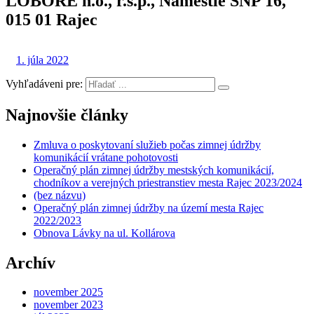
LOBORE n.o., r.s.p., Námestie SNP 16,
015 01 Rajec
1. júla 2022
Vyhľadáveni pre:
Najnovšie články
Zmluva o poskytovaní služieb počas zimnej údržby
komunikácií vrátane pohotovosti
Operačný plán zimnej údržby mestských komunikácií,
chodníkov a verejných priestranstiev mesta Rajec 2023/2024
(bez názvu)
Operačný plán zimnej údržby na území mesta Rajec
2022/2023
Obnova Lávky na ul. Kollárova
Archív
november 2025
november 2023