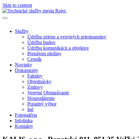
Skip to content
Len ďalšia WordPress stránka
Technické služby mesta Rajec
Služby
Údržba zelene a verejných priestranstiev
Údržba budov
Údržba komunikácii a objektov
Prenájom plošiny
Cenník
Novinky
Dokumenty
Faktúry
Objednávky
Zmluvy
Verejné Obstarávanie
Hospodárenie
Poradný výbor
Iné
Fotogaléria
Infolinka
Kontakty