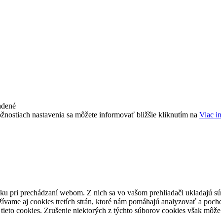
adené
žnostiach nastavenia sa môžete informovať bližšie kliknutím na
Viac i
ku pri prechádzaní webom. Z nich sa vo vašom prehliadači ukladajú súb
ívame aj cookies tretích strán, ktoré nám pomáhajú analyzovať a pocho
tieto cookies. Zrušenie niektorých z týchto súborov cookies však môže 