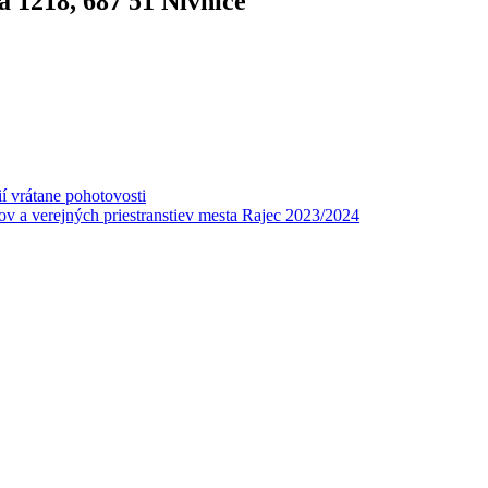
 1218, 687 51 Nivnice
í vrátane pohotovosti
v a verejných priestranstiev mesta Rajec 2023/2024