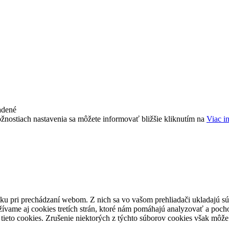
adené
žnostiach nastavenia sa môžete informovať bližšie kliknutím na
Viac i
ku pri prechádzaní webom. Z nich sa vo vašom prehliadači ukladajú súb
ívame aj cookies tretích strán, ktoré nám pomáhajú analyzovať a pocho
tieto cookies. Zrušenie niektorých z týchto súborov cookies však môže 