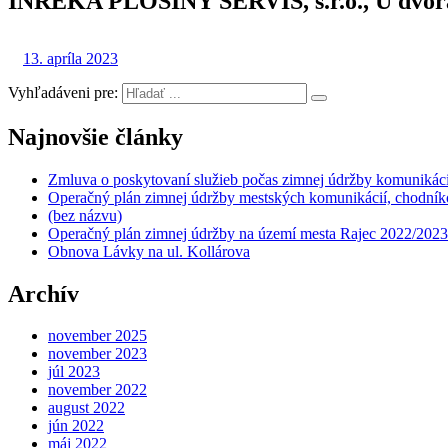
INREKA PLOŠINY SERVIS, s.r.o., U dvora
13. apríla 2023
Vyhľadáveni pre:
Najnovšie články
Zmluva o poskytovaní služieb počas zimnej údržby komunikáci
Operačný plán zimnej údržby mestských komunikácií, chodníko
(bez názvu)
Operačný plán zimnej údržby na území mesta Rajec 2022/2023
Obnova Lávky na ul. Kollárova
Archív
november 2025
november 2023
júl 2023
november 2022
august 2022
jún 2022
máj 2022