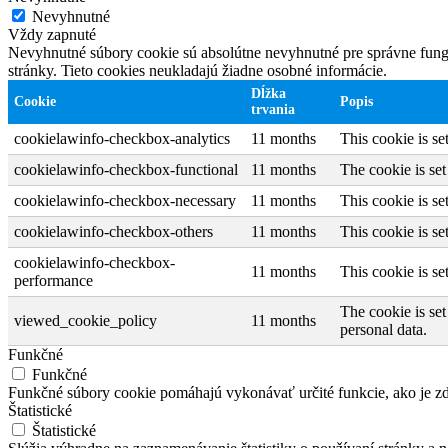
Nevyhnutné
Vždy zapnuté
Nevyhnutné súbory cookie sú absolútne nevyhnutné pre správne fungo
stránky. Tieto cookies neukladajú žiadne osobné informácie.
Dĺžka
Cookie
Popis
trvania
cookielawinfo-checkbox-analytics
11 months
This cookie is s
cookielawinfo-checkbox-functional
11 months
The cookie is se
cookielawinfo-checkbox-necessary
11 months
This cookie is s
cookielawinfo-checkbox-others
11 months
This cookie is s
cookielawinfo-checkbox-
11 months
This cookie is s
performance
The cookie is set
viewed_cookie_policy
11 months
personal data.
Funkčné
Funkčné
Funkčné súbory cookie pomáhajú vykonávať určité funkcie, ako je zdi
Štatistické
Štatistické