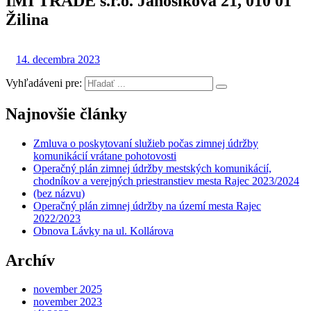
IMI TRADE s.r.o. Jánošíkova 21, 010 01
Žilina
14. decembra 2023
Vyhľadáveni pre:
Najnovšie články
Zmluva o poskytovaní služieb počas zimnej údržby
komunikácií vrátane pohotovosti
Operačný plán zimnej údržby mestských komunikácií,
chodníkov a verejných priestranstiev mesta Rajec 2023/2024
(bez názvu)
Operačný plán zimnej údržby na území mesta Rajec
2022/2023
Obnova Lávky na ul. Kollárova
Archív
november 2025
november 2023