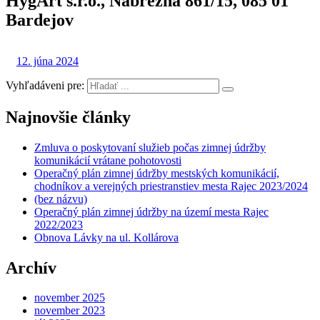
HygArt s.r.o., Nábrežná 861/15, 085 01
Bardejov
12. júna 2024
Vyhľadáveni pre:
Najnovšie články
Zmluva o poskytovaní služieb počas zimnej údržby
komunikácií vrátane pohotovosti
Operačný plán zimnej údržby mestských komunikácií,
chodníkov a verejných priestranstiev mesta Rajec 2023/2024
(bez názvu)
Operačný plán zimnej údržby na území mesta Rajec
2022/2023
Obnova Lávky na ul. Kollárova
Archív
november 2025
november 2023