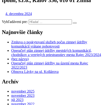
fpoho, s.r.o., Kálov 356, 010 01 Žilina
4. decembra 2024
Vyhľadáveni pre:
Najnovšie články
Zmluva o poskytovaní služieb počas zimnej údržby
komunikácií vrátane pohotovosti
Operačný plán zimnej údržby mestských komunikácií,
chodníkov a verejných priestranstiev mesta Rajec 2023/2024
(bez názvu)
Operačný plán zimnej údržby na území mesta Rajec
2022/2023
Obnova Lávky na ul. Kollárova
Archív
november 2025
november 2023
júl 2023
november 2022