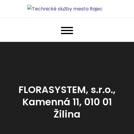
Skip
to
Technické služby mesta Rajec
Len ďalšia WordPress stránka
content
FLORASYSTEM, s.r.o.,
Kamenná 11, 010 01
Žilina