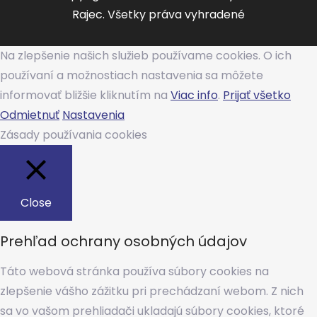
Rajec. Všetky práva vyhradené
Na zlepšenie našich služieb používame cookies. O ich
používaní a možnostiach nastavenia sa môžete
informovať bližšie kliknutím na
Viac info
.
Prijať všetko
Odmietnuť
Nastavenia
Zásady používania cookies
Close
Prehľad ochrany osobných údajov
Táto webová stránka používa súbory cookies na
zlepšenie vášho zážitku pri prechádzaní webom. Z nich
sa vo vašom prehliadači ukladajú súbory cookies, ktoré