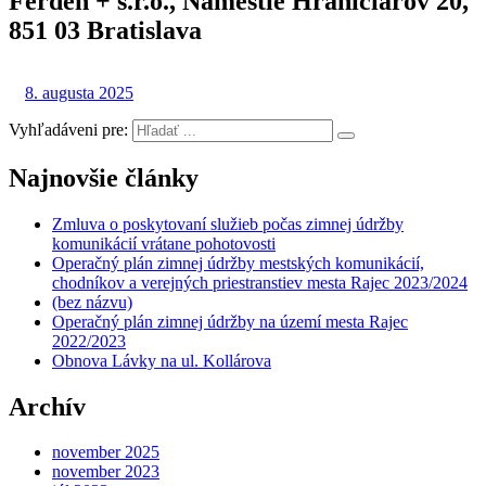
Ferden + s.r.o., Námestie Hraničiarov 20,
851 03 Bratislava
8. augusta 2025
Vyhľadáveni pre:
Najnovšie články
Zmluva o poskytovaní služieb počas zimnej údržby
komunikácií vrátane pohotovosti
Operačný plán zimnej údržby mestských komunikácií,
chodníkov a verejných priestranstiev mesta Rajec 2023/2024
(bez názvu)
Operačný plán zimnej údržby na území mesta Rajec
2022/2023
Obnova Lávky na ul. Kollárova
Archív
november 2025
november 2023