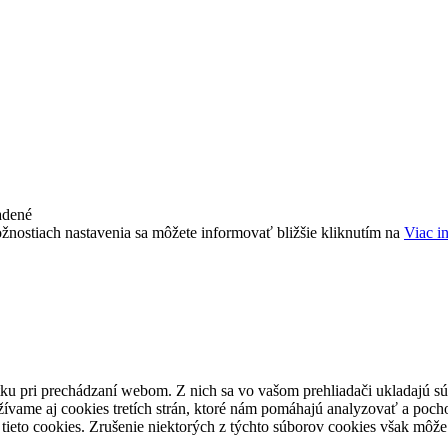
adené
žnostiach nastavenia sa môžete informovať bližšie kliknutím na
Viac i
ku pri prechádzaní webom. Z nich sa vo vašom prehliadači ukladajú súb
ívame aj cookies tretích strán, ktoré nám pomáhajú analyzovať a pocho
tieto cookies. Zrušenie niektorých z týchto súborov cookies však môže 