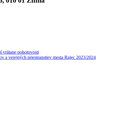
6, 010 01 Žilina
í vrátane pohotovosti
v a verejných priestranstiev mesta Rajec 2023/2024