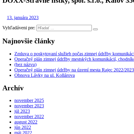
DOXX-Stravné lístky, spol. s.r.o., Kálov 35
13. januára 2023
Vyhľadáveni pre:
Najnovšie články
Zmluva o poskytovaní služieb počas zimnej údržby komunikáci
Operačný plán zimnej údržby mestských komunikácií, chodníko
(bez názvu)
Operačný plán zimnej údržby na území mesta Rajec 2022/2023
Obnova Lávky na ul. Kollárova
Archív
november 2025
november 2023
júl 2023
november 2022
august 2022
jún 2022
máj 2022