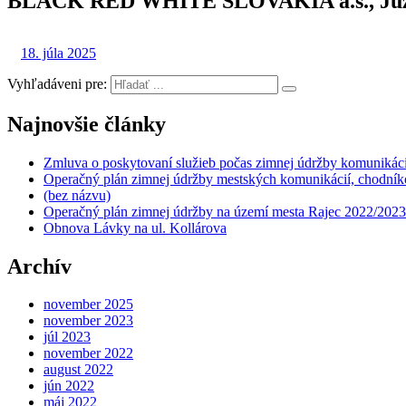
BLACK RED WHITE SLOVAKIA a.s., Južná t
18. júla 2025
Vyhľadáveni pre:
Najnovšie články
Zmluva o poskytovaní služieb počas zimnej údržby komunikáci
Operačný plán zimnej údržby mestských komunikácií, chodníko
(bez názvu)
Operačný plán zimnej údržby na území mesta Rajec 2022/2023
Obnova Lávky na ul. Kollárova
Archív
november 2025
november 2023
júl 2023
november 2022
august 2022
jún 2022
máj 2022