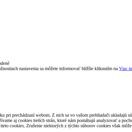
adené
žnostiach nastavenia sa môžete informovať bližšie kliknutím na
Viac i
ku pri prechádzaní webom. Z nich sa vo vašom prehliadači ukladajú súb
ívame aj cookies tretích strán, ktoré nám pomáhajú analyzovať a pocho
tieto cookies. Zrušenie niektorých z týchto súborov cookies však môže 