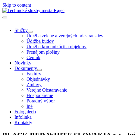
Skip to content
Len ďalšia WordPress stránka
Technické služby mesta Rajec
Služby
Údržba zelene a verejných priestranstiev
Údržba budov
Údržba komunikácii a objektov
Prenájom plošiny
Cenník
Novinky
Dokumenty
Faktúry
Objednávky
Zmluvy
Verejné Obstarávanie
Hospodárenie
Poradný výbor
Iné
Fotogaléria
Infolinka
Kontakty