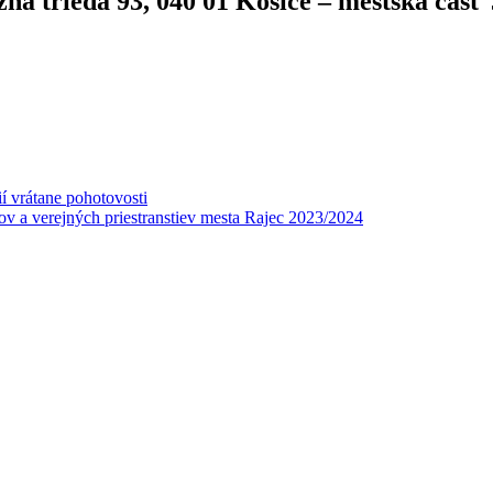
rieda 93, 040 01 Košice – mestská časť
í vrátane pohotovosti
v a verejných priestranstiev mesta Rajec 2023/2024