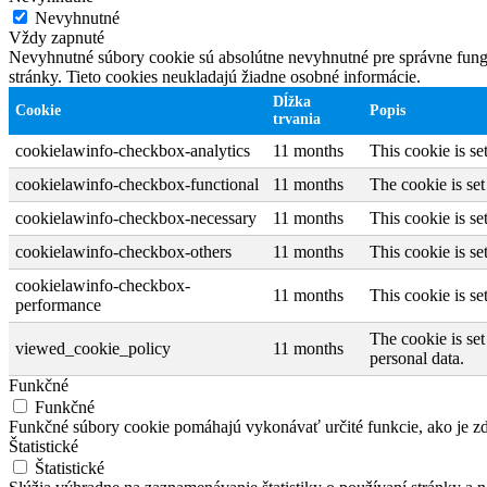
Nevyhnutné
Vždy zapnuté
Nevyhnutné súbory cookie sú absolútne nevyhnutné pre správne fungo
stránky. Tieto cookies neukladajú žiadne osobné informácie.
Dĺžka
Cookie
Popis
trvania
cookielawinfo-checkbox-analytics
11 months
This cookie is s
cookielawinfo-checkbox-functional
11 months
The cookie is se
cookielawinfo-checkbox-necessary
11 months
This cookie is s
cookielawinfo-checkbox-others
11 months
This cookie is s
cookielawinfo-checkbox-
11 months
This cookie is s
performance
The cookie is set
viewed_cookie_policy
11 months
personal data.
Funkčné
Funkčné
Funkčné súbory cookie pomáhajú vykonávať určité funkcie, ako je zdi
Štatistické
Štatistické