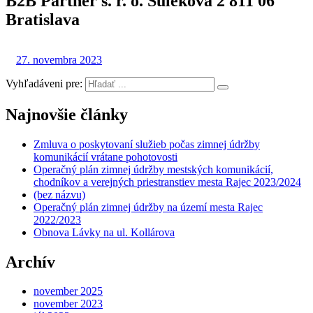
B2B Partner s. r. o. Šulekova 2 811 06
Bratislava
27. novembra 2023
Vyhľadáveni pre:
Najnovšie články
Zmluva o poskytovaní služieb počas zimnej údržby
komunikácií vrátane pohotovosti
Operačný plán zimnej údržby mestských komunikácií,
chodníkov a verejných priestranstiev mesta Rajec 2023/2024
(bez názvu)
Operačný plán zimnej údržby na území mesta Rajec
2022/2023
Obnova Lávky na ul. Kollárova
Archív
november 2025
november 2023