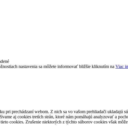
adené
žnostiach nastavenia sa môžete informovať bližšie kliknutím na
Viac i
ku pri prechádzaní webom. Z nich sa vo vašom prehliadači ukladajú súb
ívame aj cookies tretích strán, ktoré nám pomáhajú analyzovať a pocho
tieto cookies. Zrušenie niektorých z týchto súborov cookies však môže 