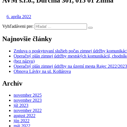
AVM s.r.o., Ďurčiná 301, 015 01 Žilina
6. apríla 2022
Vyhľadáveni pre:
Najnovšie články
Zmluva o poskytovaní služieb počas zimnej údržby komunikáci
Operačný plán zimnej údržby mestských komunikácií, chodníko
(bez názvu)
Operačný plán zimnej údržby na území mesta Rajec 2022/2023
Obnova Lávky na ul. Kollárova
Archív
november 2025
november 2023
júl 2023
november 2022
august 2022
jún 2022
máj 2022