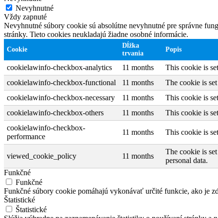
Nevyhnutné
Vždy zapnuté
Nevyhnutné súbory cookie sú absolútne nevyhnutné pre správne fungo
stránky. Tieto cookies neukladajú žiadne osobné informácie.
Dĺžka
Cookie
Popis
trvania
cookielawinfo-checkbox-analytics
11 months
This cookie is s
cookielawinfo-checkbox-functional
11 months
The cookie is se
cookielawinfo-checkbox-necessary
11 months
This cookie is s
cookielawinfo-checkbox-others
11 months
This cookie is s
cookielawinfo-checkbox-
11 months
This cookie is s
performance
The cookie is set
viewed_cookie_policy
11 months
personal data.
Funkčné
Funkčné
Funkčné súbory cookie pomáhajú vykonávať určité funkcie, ako je zdi
Štatistické
Štatistické