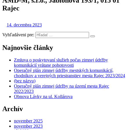
AMD-M, s.r.o., Jabloňová 193/1, 015 01
Rajec
14. decembra 2023
Vyhľadáveni pre:
Najnovšie články
Zmluva o poskytovaní služieb počas zimnej údržby
komunikácií vrátane pohotovosti
Operačný plán zimnej údržby mestských komunikácií,
chodníkov a verejných priestranstiev mesta Rajec 2023/2024
(bez názvu)
Operačný plán zimnej údržby na území mesta Rajec
2022/2023
Obnova Lávky na ul. Kollárova
Archív
november 2025
november 2023