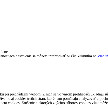
adené
žnostiach nastavenia sa môžete informovať bližšie kliknutím na
Viac i
ku pri prechádzaní webom. Z nich sa vo vašom prehliadači ukladajú súb
ívame aj cookies tretích strán, ktoré nám pomáhajú analyzovať a pocho
tieto cookies. Zrušenie niektorých z týchto súborov cookies však môže 