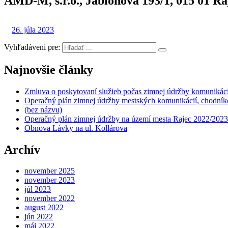
AMD-M, s.r.o., Jabloňová 193/1, 015 01 Ra
26. júla 2023
Vyhľadáveni pre:
Najnovšie články
Zmluva o poskytovaní služieb počas zimnej údržby komunikáci
Operačný plán zimnej údržby mestských komunikácií, chodníko
(bez názvu)
Operačný plán zimnej údržby na území mesta Rajec 2022/2023
Obnova Lávky na ul. Kollárova
Archív
november 2025
november 2023
júl 2023
november 2022
august 2022
jún 2022
máj 2022