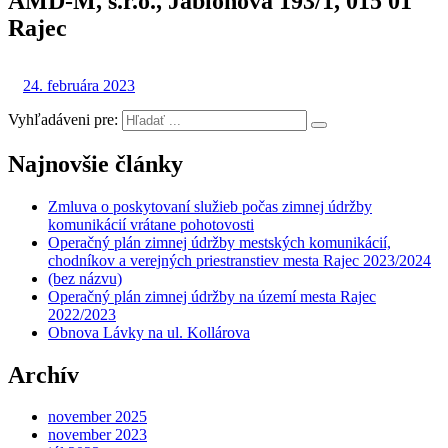
AMD-M, s.r.o., Jabloňová 193/1, 015 01
Rajec
24. februára 2023
Vyhľadáveni pre:
Najnovšie články
Zmluva o poskytovaní služieb počas zimnej údržby
komunikácií vrátane pohotovosti
Operačný plán zimnej údržby mestských komunikácií,
chodníkov a verejných priestranstiev mesta Rajec 2023/2024
(bez názvu)
Operačný plán zimnej údržby na území mesta Rajec
2022/2023
Obnova Lávky na ul. Kollárova
Archív
november 2025
november 2023