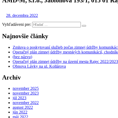
AMD-M, s.r.o., Jabloňová 193/1, 015 01 Ra
28. decembra 2022
Vyhľadáveni pre:
Najnovšie články
Zmluva o poskytovaní služieb počas zimnej údržby komunikáci
Operačný plán zimnej údržby mestských komunikácií, chodníko
(bez názvu)
Operačný plán zimnej údržby na území mesta Rajec 2022/2023
Obnova Lávky na ul. Kollárova
Archív
november 2025
november 2023
júl 2023
november 2022
august 2022
jún 2022
máj 2022