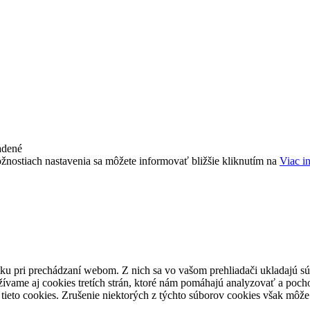
adené
žnostiach nastavenia sa môžete informovať bližšie kliknutím na
Viac i
ku pri prechádzaní webom. Z nich sa vo vašom prehliadači ukladajú súb
ívame aj cookies tretích strán, ktoré nám pomáhajú analyzovať a pocho
tieto cookies. Zrušenie niektorých z týchto súborov cookies však môže 