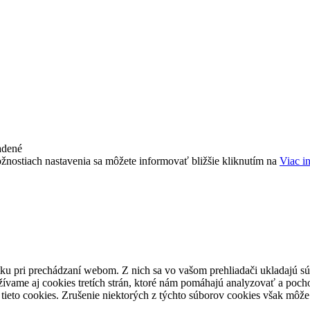
adené
žnostiach nastavenia sa môžete informovať bližšie kliknutím na
Viac i
ku pri prechádzaní webom. Z nich sa vo vašom prehliadači ukladajú súb
ívame aj cookies tretích strán, ktoré nám pomáhajú analyzovať a pocho
tieto cookies. Zrušenie niektorých z týchto súborov cookies však môže 