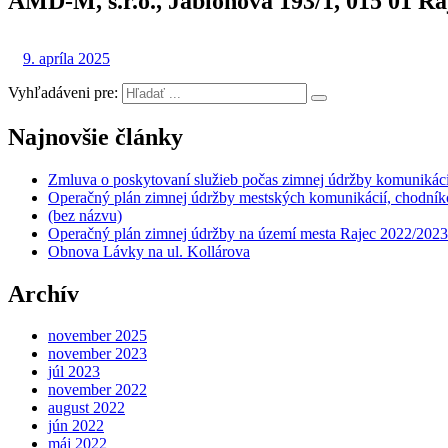
AMD-M, s.r.o., Jabloňová 193/1, 015 01 Ra
9. apríla 2025
Vyhľadáveni pre:
Najnovšie články
Zmluva o poskytovaní služieb počas zimnej údržby komunikáci
Operačný plán zimnej údržby mestských komunikácií, chodníko
(bez názvu)
Operačný plán zimnej údržby na území mesta Rajec 2022/2023
Obnova Lávky na ul. Kollárova
Archív
november 2025
november 2023
júl 2023
november 2022
august 2022
jún 2022
máj 2022