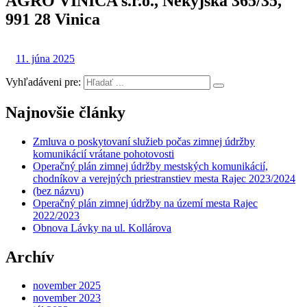
AGRO VINICA s.r.o., Nekyjská 365/35,
991 28 Vinica
11. júna 2025
Vyhľadáveni pre:
Najnovšie články
Zmluva o poskytovaní služieb počas zimnej údržby
komunikácií vrátane pohotovosti
Operačný plán zimnej údržby mestských komunikácií,
chodníkov a verejných priestranstiev mesta Rajec 2023/2024
(bez názvu)
Operačný plán zimnej údržby na území mesta Rajec
2022/2023
Obnova Lávky na ul. Kollárova
Archív
november 2025
november 2023