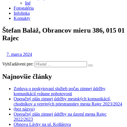
Iné
Fotogaléria
Infolinka
Kontakty
Štefan Baláž, Obrancov mieru 386, 015 01
Rajec
7. marca 2024
Vyhľadáveni pre:
Najnovšie články
Zmluva o poskytovaní služieb počas zimnej údržby
komunikácií vrátane pohotovosti
Operačný plán zimnej údržby mestských komunikácií,
chodníkov a verejných priestranstiev mesta Rajec 2023/2024
(bez názvu)
Operačný plán zimnej údržby na území mesta Rajec
2022/2023
Obnova Lávky na ul. Kollárova