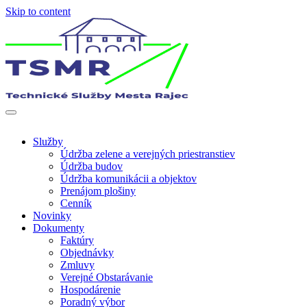
Skip to content
Len ďalšia WordPress stránka
Technické služby mesta Rajec
Služby
Údržba zelene a verejných priestranstiev
Údržba budov
Údržba komunikácii a objektov
Prenájom plošiny
Cenník
Novinky
Dokumenty
Faktúry
Objednávky
Zmluvy
Verejné Obstarávanie
Hospodárenie
Poradný výbor