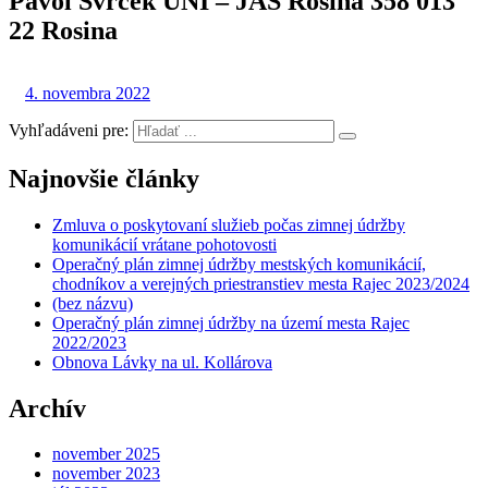
Pavol Svrček UNI – JAS Rosina 358 013
22 Rosina
4. novembra 2022
Vyhľadáveni pre:
Najnovšie články
Zmluva o poskytovaní služieb počas zimnej údržby
komunikácií vrátane pohotovosti
Operačný plán zimnej údržby mestských komunikácií,
chodníkov a verejných priestranstiev mesta Rajec 2023/2024
(bez názvu)
Operačný plán zimnej údržby na území mesta Rajec
2022/2023
Obnova Lávky na ul. Kollárova
Archív
november 2025
november 2023