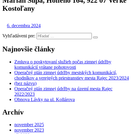
Marian Šupa, Hollého 164, 922 07 Veľké
Kostoľany
6. decembra 2024
Vyhľadáveni pre:
Najnovšie články
Zmluva o poskytovaní služieb počas zimnej údržby
komunikácií vrátane pohotovosti
Operačný plán zimnej údržby mestských komunikácií,
chodníkov a verejných priestranstiev mesta Rajec 2023/2024
(bez názvu)
Operačný plán zimnej údržby na území mesta Rajec
2022/2023
Obnova Lávky na ul. Kollárova
Archív
november 2025
november 2023