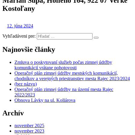
Marian Šupa, Hollého 164, 922 07 Veľké
Kostoľany
12. júna 2024
Vyhľadáveni pre:
Najnovšie články
Zmluva o poskytovaní služieb počas zimnej údržby
komunikácií vrátane pohotovosti
Operačný plán zimnej údržby mestských komunikácií,
chodníkov a verejných priestranstiev mesta Rajec 2023/2024
(bez názvu)
Operačný plán zimnej údržby na území mesta Rajec
2022/2023
Obnova Lávky na ul. Kollárova
Archív
november 2025
november 2023