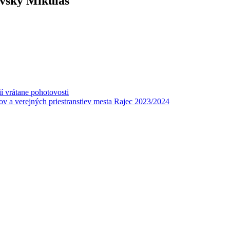
ovský Mikuláš
í vrátane pohotovosti
v a verejných priestranstiev mesta Rajec 2023/2024