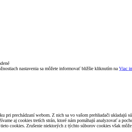
adené
žnostiach nastavenia sa môžete informovať bližšie kliknutím na
Viac i
ku pri prechádzaní webom. Z nich sa vo vašom prehliadači ukladajú súb
ívame aj cookies tretích strán, ktoré nám pomáhajú analyzovať a pocho
tieto cookies. Zrušenie niektorých z týchto súborov cookies však môže 