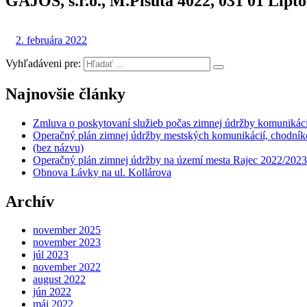
GAJOS, s.r.o., M.Pišúta 4022, 031 01 Lipt
2. februára 2022
Vyhľadáveni pre:
Najnovšie články
Zmluva o poskytovaní služieb počas zimnej údržby komunikáci
Operačný plán zimnej údržby mestských komunikácií, chodníko
(bez názvu)
Operačný plán zimnej údržby na území mesta Rajec 2022/2023
Obnova Lávky na ul. Kollárova
Archív
november 2025
november 2023
júl 2023
november 2022
august 2022
jún 2022
máj 2022