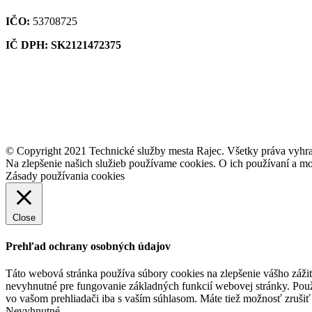
IČO:
53708725
IČ DPH: SK2121472375
© Copyright 2021 Technické služby mesta Rajec. Všetky práva vyhr
Na zlepšenie našich služieb používame cookies. O ich používaní a mo
Zásady používania cookies
Close
Prehľad ochrany osobných údajov
Táto webová stránka používa súbory cookies na zlepšenie vášho zážit
nevyhnutné pre fungovanie základných funkcií webovej stránky. Použ
vo vašom prehliadači iba s vaším súhlasom. Máte tiež možnosť zrušiť 
Nevyhnutné