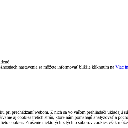
adené
žnostiach nastavenia sa môžete informovať bližšie kliknutím na
Viac i
ku pri prechádzaní webom. Z nich sa vo vašom prehliadači ukladajú súb
ívame aj cookies tretích strán, ktoré nám pomáhajú analyzovať a pocho
tieto cookies. Zrušenie niektorých z týchto súborov cookies však môže 