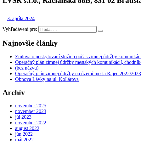
LVSR s.r.o., Račianska 88B, 831 02 Bratis
3. apríla 2024
Vyhľadáveni pre:
Najnovšie články
Zmluva o poskytovaní služieb počas zimnej údržby komunikáci
Operačný plán zimnej údržby mestských komunikácií, chodníko
(bez názvu)
Operačný plán zimnej údržby na území mesta Rajec 2022/2023
Obnova Lávky na ul. Kollárova
Archív
november 2025
november 2023
júl 2023
november 2022
august 2022
jún 2022
máj 2022