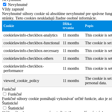
Nevyhnutné
Vždy zapnuté
Nevyhnutné súbory cookie sú absolútne nevyhnutné pre správne fungo
stránky. Tieto cookies neukladajú žiadne osobné informácie.
Dĺžka
Cookie
Popis
trvania
cookielawinfo-checkbox-analytics
11 months
This cookie is s
cookielawinfo-checkbox-functional
11 months
The cookie is se
cookielawinfo-checkbox-necessary
11 months
This cookie is s
cookielawinfo-checkbox-others
11 months
This cookie is s
cookielawinfo-checkbox-
11 months
This cookie is s
performance
The cookie is set
viewed_cookie_policy
11 months
personal data.
Funkčné
Funkčné
Funkčné súbory cookie pomáhajú vykonávať určité funkcie, ako je zdi
Štatistické
Štatistické