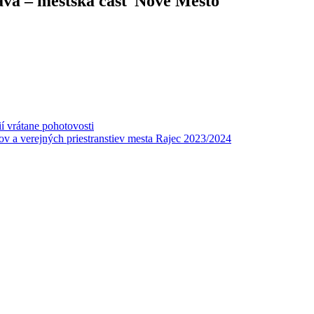
lava – mestská časť Nové Mesto
í vrátane pohotovosti
v a verejných priestranstiev mesta Rajec 2023/2024