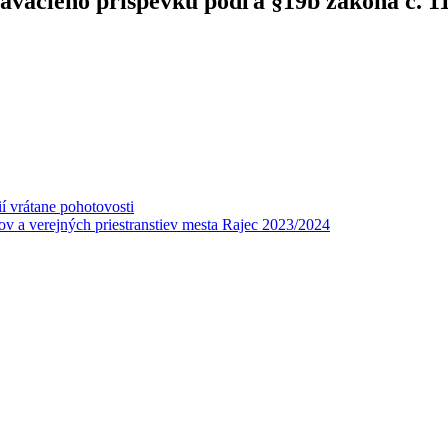
ávacieho príspevku podľa §19b zákona č. 11
í vrátane pohotovosti
v a verejných priestranstiev mesta Rajec 2023/2024