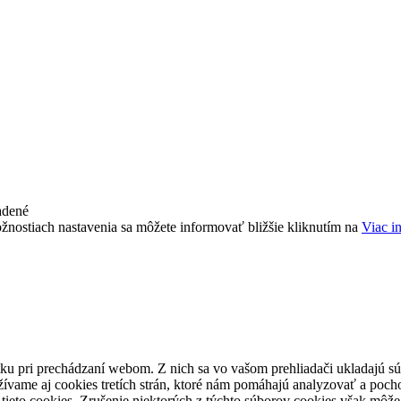
adené
žnostiach nastavenia sa môžete informovať bližšie kliknutím na
Viac i
ku pri prechádzaní webom. Z nich sa vo vašom prehliadači ukladajú súb
ívame aj cookies tretích strán, ktoré nám pomáhajú analyzovať a pocho
tieto cookies. Zrušenie niektorých z týchto súborov cookies však môže 