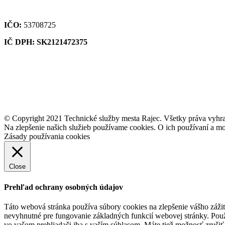
IČO:
53708725
IČ DPH: SK2121472375
© Copyright 2021 Technické služby mesta Rajec. Všetky práva vyhr
Na zlepšenie našich služieb používame cookies. O ich používaní a mo
Zásady používania cookies
Close
Prehľad ochrany osobných údajov
Táto webová stránka používa súbory cookies na zlepšenie vášho zážit
nevyhnutné pre fungovanie základných funkcií webovej stránky. Použ
vo vašom prehliadači iba s vaším súhlasom. Máte tiež možnosť zrušiť 