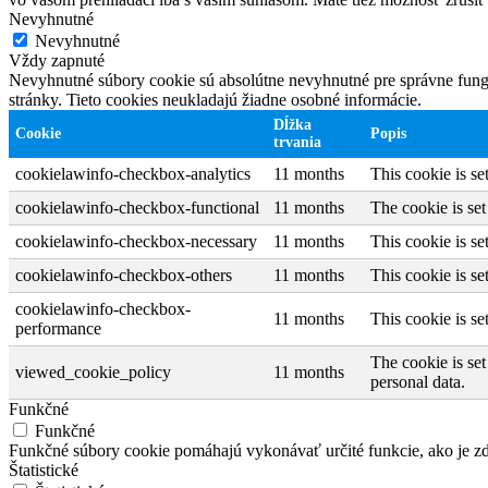
Nevyhnutné
Nevyhnutné
Vždy zapnuté
Nevyhnutné súbory cookie sú absolútne nevyhnutné pre správne fungo
stránky. Tieto cookies neukladajú žiadne osobné informácie.
Dĺžka
Cookie
Popis
trvania
cookielawinfo-checkbox-analytics
11 months
This cookie is s
cookielawinfo-checkbox-functional
11 months
The cookie is se
cookielawinfo-checkbox-necessary
11 months
This cookie is s
cookielawinfo-checkbox-others
11 months
This cookie is s
cookielawinfo-checkbox-
11 months
This cookie is s
performance
The cookie is set
viewed_cookie_policy
11 months
personal data.
Funkčné
Funkčné
Funkčné súbory cookie pomáhajú vykonávať určité funkcie, ako je zdi
Štatistické