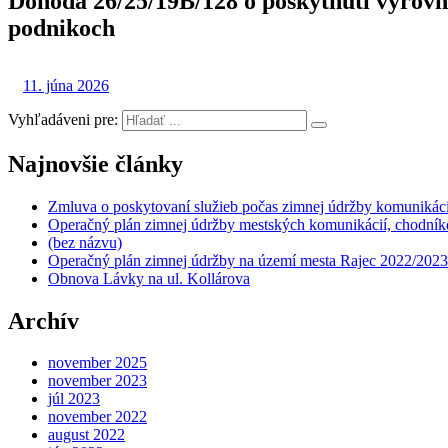
Dohoda 26/25/19B/128 o poskytnutí vyrovn
podnikoch
11. júna 2026
Vyhľadáveni pre:
Najnovšie články
Zmluva o poskytovaní služieb počas zimnej údržby komunikáci
Operačný plán zimnej údržby mestských komunikácií, chodníko
(bez názvu)
Operačný plán zimnej údržby na území mesta Rajec 2022/2023
Obnova Lávky na ul. Kollárova
Archív
november 2025
november 2023
júl 2023
november 2022
august 2022