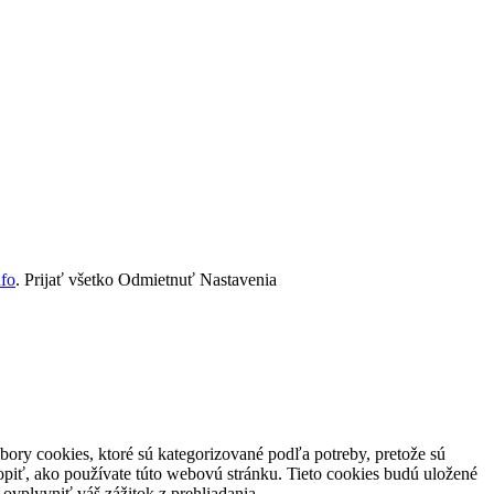
nfo
.
Prijať všetko
Odmietnuť
Nastavenia
ory cookies, ktoré sú kategorizované podľa potreby, pretože sú
piť, ako používate túto webovú stránku. Tieto cookies budú uložené
ovplyvniť váš zážitok z prehliadania.