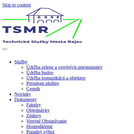
Skip to content
Len ďalšia WordPress stránka
Technické služby mesta Rajec
Služby
Údržba zelene a verejných priestranstiev
Údržba budov
Údržba komunikácii a objektov
Prenájom plošiny
Cenník
Novinky
Dokumenty
Faktúry
Objednávky
Zmluvy
Verejné Obstarávanie
Hospodárenie
Poradný výbor