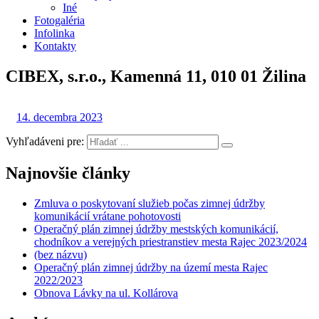
Iné
Fotogaléria
Infolinka
Kontakty
CIBEX, s.r.o., Kamenná 11, 010 01 Žilina
14. decembra 2023
Vyhľadáveni pre:
Najnovšie články
Zmluva o poskytovaní služieb počas zimnej údržby
komunikácií vrátane pohotovosti
Operačný plán zimnej údržby mestských komunikácií,
chodníkov a verejných priestranstiev mesta Rajec 2023/2024
(bez názvu)
Operačný plán zimnej údržby na území mesta Rajec
2022/2023
Obnova Lávky na ul. Kollárova