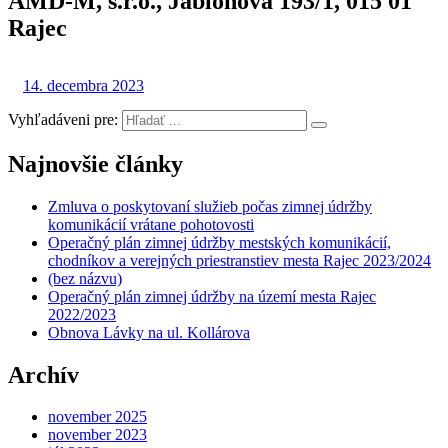
AMD-M, s.r.o., Jabloňová 193/1, 015 01
Rajec
14. decembra 2023
Vyhľadáveni pre:
Najnovšie články
Zmluva o poskytovaní služieb počas zimnej údržby
komunikácií vrátane pohotovosti
Operačný plán zimnej údržby mestských komunikácií,
chodníkov a verejných priestranstiev mesta Rajec 2023/2024
(bez názvu)
Operačný plán zimnej údržby na území mesta Rajec
2022/2023
Obnova Lávky na ul. Kollárova
Archív
november 2025
november 2023