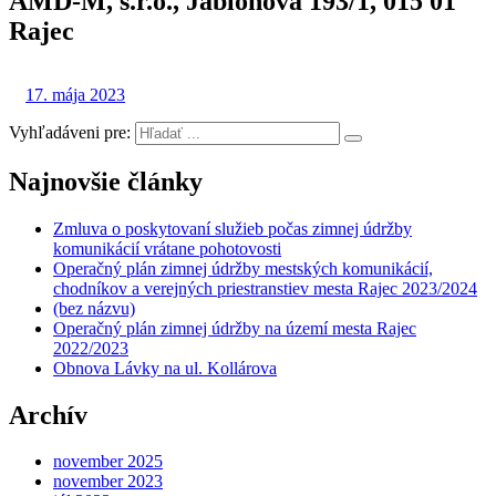
AMD-M, s.r.o., Jabloňová 193/1, 015 01
Rajec
17. mája 2023
Vyhľadáveni pre:
Najnovšie články
Zmluva o poskytovaní služieb počas zimnej údržby
komunikácií vrátane pohotovosti
Operačný plán zimnej údržby mestských komunikácií,
chodníkov a verejných priestranstiev mesta Rajec 2023/2024
(bez názvu)
Operačný plán zimnej údržby na území mesta Rajec
2022/2023
Obnova Lávky na ul. Kollárova
Archív
november 2025
november 2023