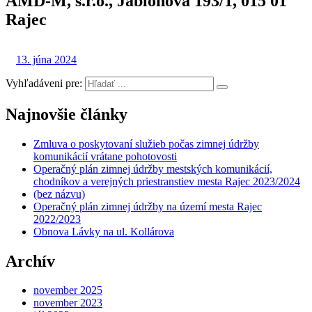
AMD-M, s.r.o., Jabloňová 193/1, 015 01
Rajec
13. júna 2024
Vyhľadáveni pre:
Najnovšie články
Zmluva o poskytovaní služieb počas zimnej údržby
komunikácií vrátane pohotovosti
Operačný plán zimnej údržby mestských komunikácií,
chodníkov a verejných priestranstiev mesta Rajec 2023/2024
(bez názvu)
Operačný plán zimnej údržby na území mesta Rajec
2022/2023
Obnova Lávky na ul. Kollárova
Archív
november 2025
november 2023